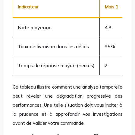
Indicateur
Mois 1
Moi
Note moyenne
4.8
4.7
Taux de livraison dans les délais
95%
9
Temps de réponse moyen (heures)
2
3
Ce tableau illustre comment une analyse temporelle
peut révéler une dégradation progressive des
performances. Une telle situation doit vous inciter à
la prudence et à approfondir vos investigations
avant de valider votre commande.